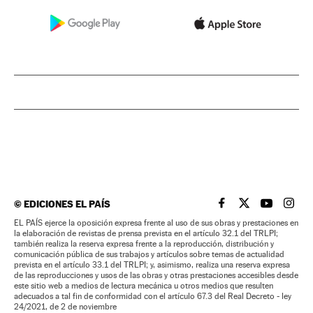
©
EDICIONES EL PAÍS
EL PAÍS BRASIL EN
EL PAÍS BRASI
EL PAÍS B
EL PA
EL PAÍS ejerce la oposición expresa frente al uso de sus obras y prestaciones en
la elaboración de revistas de prensa prevista en el artículo 32.1 del TRLPI;
también realiza la reserva expresa frente a la reproducción, distribución y
comunicación pública de sus trabajos y artículos sobre temas de actualidad
prevista en el artículo 33.1 del TRLPI; y, asimismo, realiza una reserva expresa
de las reproducciones y usos de las obras y otras prestaciones accesibles desde
este sitio web a medios de lectura mecánica u otros medios que resulten
adecuados a tal fin de conformidad con el artículo 67.3 del Real Decreto - ley
24/2021, de 2 de noviembre