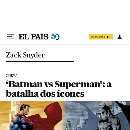
Pular para o conteúdo
SUSCRÍBETE
Zack Snyder
CINEMA
‘Batman vs Superman’: a
batalha dos ícones