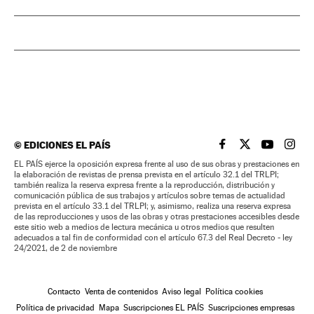
©
EDICIONES EL PAÍS
EL PAÍS BRASIL EN
EL PAÍS BRASI
EL PAÍS B
EL PA
EL PAÍS ejerce la oposición expresa frente al uso de sus obras y prestaciones en
la elaboración de revistas de prensa prevista en el artículo 32.1 del TRLPI;
también realiza la reserva expresa frente a la reproducción, distribución y
comunicación pública de sus trabajos y artículos sobre temas de actualidad
prevista en el artículo 33.1 del TRLPI; y, asimismo, realiza una reserva expresa
de las reproducciones y usos de las obras y otras prestaciones accesibles desde
este sitio web a medios de lectura mecánica u otros medios que resulten
adecuados a tal fin de conformidad con el artículo 67.3 del Real Decreto - ley
24/2021, de 2 de noviembre
Contacto
Venta de contenidos
Aviso legal
Política cookies
Política de privacidad
Mapa
Suscripciones EL PAÍS
Suscripciones empresas