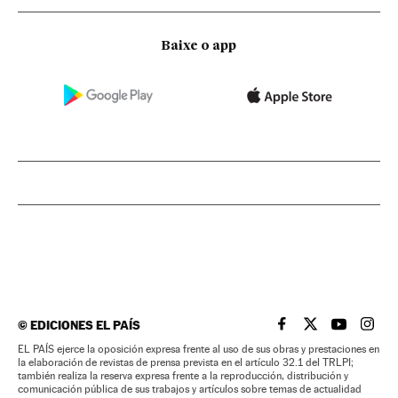
Baixe o app
©
EDICIONES EL PAÍS
EL PAÍS BRASIL EN
EL PAÍS BRASI
EL PAÍS B
EL PA
EL PAÍS ejerce la oposición expresa frente al uso de sus obras y prestaciones en
la elaboración de revistas de prensa prevista en el artículo 32.1 del TRLPI;
también realiza la reserva expresa frente a la reproducción, distribución y
comunicación pública de sus trabajos y artículos sobre temas de actualidad