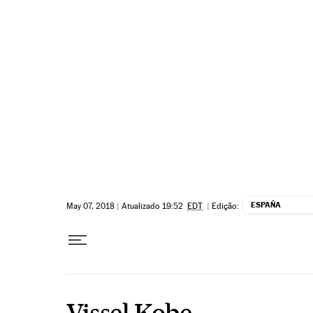
Pular para o conteúdo
ESPAÑA
May 07, 2018
|
Atualizado 19:52
EDT
|
Edição:
Vissel Kobe