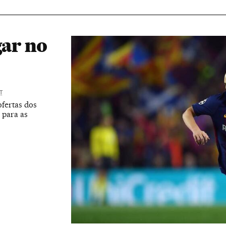
gar no
T
fertas dos
 para as