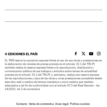
©
EDICIONES EL PAÍS
EL PAÍS BRASIL EN
EL PAÍS BRASI
EL PAÍS B
EL PA
EL PAÍS ejerce la oposición expresa frente al uso de sus obras y prestaciones en
la elaboración de revistas de prensa prevista en el artículo 32.1 del TRLPI;
también realiza la reserva expresa frente a la reproducción, distribución y
comunicación pública de sus trabajos y artículos sobre temas de actualidad
prevista en el artículo 33.1 del TRLPI; y, asimismo, realiza una reserva expresa
de las reproducciones y usos de las obras y otras prestaciones accesibles desde
este sitio web a medios de lectura mecánica u otros medios que resulten
adecuados a tal fin de conformidad con el artículo 67.3 del Real Decreto - ley
24/2021, de 2 de noviembre
Contacto
Venta de contenidos
Aviso legal
Política cookies