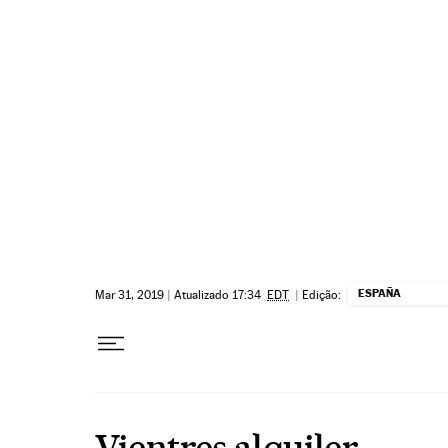
Pular para o conteúdo
ESPAÑA
Mar 31, 2019
|
Atualizado 17:34
EDT
|
Edição:
Vientres alquiler