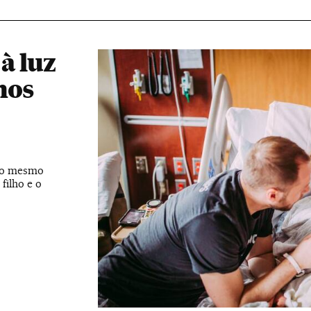
à luz
nos
 ao mesmo
filho e o