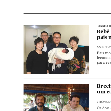
BARRIGA D
Bebê 
pais 
XAVIER FO
Pais mo
fecunda
para rea
Brech
um c
VERÓNICA
Os dois