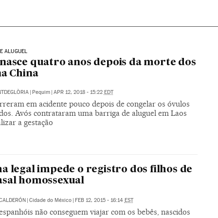
E ALUGUEL
nasce quatro anos depois da morte dos
na China
NTDEGLÒRIA
|
Pequim
|
APR 12, 2018 - 15:22
EDT
rreram em acidente pouco depois de congelar os óvulos
dos. Avós contrataram uma barriga de aluguel em Laos
lizar a gestação
a legal impede o registro dos filhos de
asal homossexual
 CALDERÓN
|
Cidade do México
|
FEB 12, 2015 - 16:14
EST
 espanhóis não conseguem viajar com os bebês, nascidos