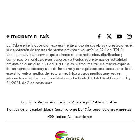
©
EDICIONES EL PAÍS
EL PAÍS BRASIL EN
EL PAÍS BRASI
EL PAÍS B
EL PA
EL PAÍS ejerce la oposición expresa frente al uso de sus obras y prestaciones en
la elaboración de revistas de prensa prevista en el artículo 32.1 del TRLPI;
también realiza la reserva expresa frente a la reproducción, distribución y
comunicación pública de sus trabajos y artículos sobre temas de actualidad
prevista en el artículo 33.1 del TRLPI; y, asimismo, realiza una reserva expresa
de las reproducciones y usos de las obras y otras prestaciones accesibles desde
este sitio web a medios de lectura mecánica u otros medios que resulten
adecuados a tal fin de conformidad con el artículo 67.3 del Real Decreto - ley
24/2021, de 2 de noviembre
Contacto
Venta de contenidos
Aviso legal
Política cookies
Política de privacidad
Mapa
Suscripciones EL PAÍS
Suscripciones empresas
RSS
Índice
Noticias de hoy