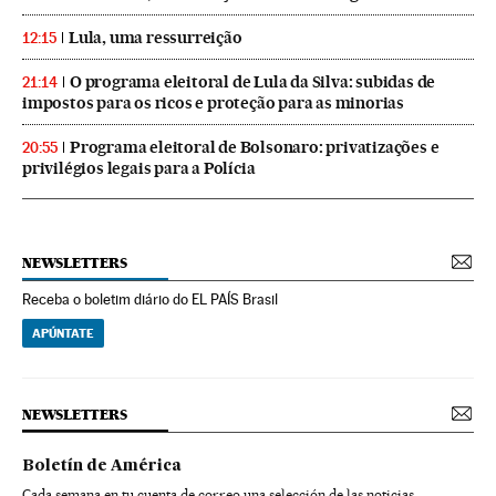
Lula, uma ressurreição
12:15
O programa eleitoral de Lula da Silva: subidas de
21:14
impostos para os ricos e proteção para as minorias
Programa eleitoral de Bolsonaro: privatizações e
20:55
privilégios legais para a Polícia
NEWSLETTERS
Receba o boletim diário do EL PAÍS Brasil
APÚNTATE
NEWSLETTERS
Boletín de América
Cada semana en tu cuenta de correo una selección de las noticias,