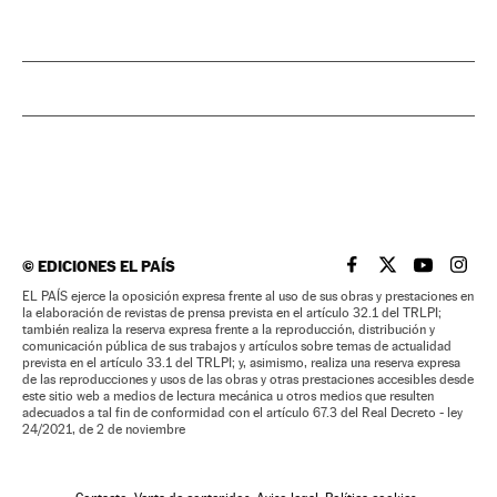
©
EDICIONES EL PAÍS
EL PAÍS BRASIL EN
EL PAÍS BRASI
EL PAÍS B
EL PA
EL PAÍS ejerce la oposición expresa frente al uso de sus obras y prestaciones en
la elaboración de revistas de prensa prevista en el artículo 32.1 del TRLPI;
también realiza la reserva expresa frente a la reproducción, distribución y
comunicación pública de sus trabajos y artículos sobre temas de actualidad
prevista en el artículo 33.1 del TRLPI; y, asimismo, realiza una reserva expresa
de las reproducciones y usos de las obras y otras prestaciones accesibles desde
este sitio web a medios de lectura mecánica u otros medios que resulten
adecuados a tal fin de conformidad con el artículo 67.3 del Real Decreto - ley
24/2021, de 2 de noviembre