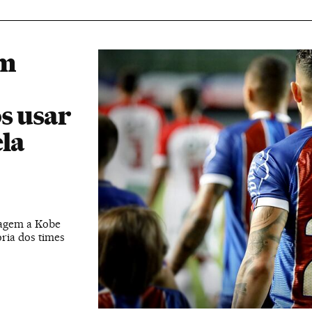
om
s usar
la
nagem a Kobe
oria dos times