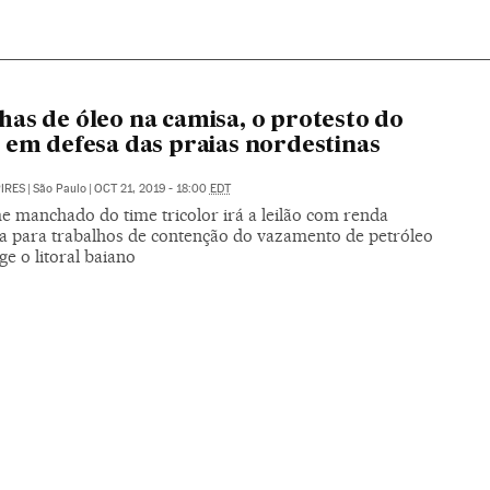
as de óleo na camisa, o protesto do
 em defesa das praias nordestinas
PIRES
|
São Paulo
|
OCT 21, 2019 - 18:00
EDT
e manchado do time tricolor irá a leilão com renda
da para trabalhos de contenção do vazamento de petróleo
ge o litoral baiano