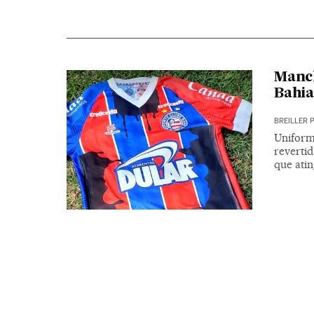
Manch
Bahia
BREILLER 
Uniform
reverti
que atin