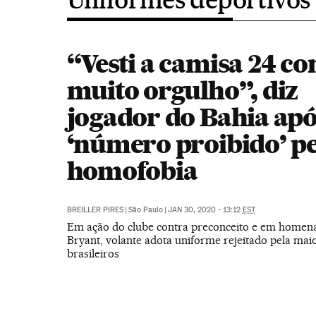
“Vesti a camisa 24 c
muito orgulho”, diz
jogador do Bahia apó
‘número proibido’ pe
homofobia
BREILLER PIRES
|
São Paulo
|
JAN 30, 2020 - 13:12
EST
Em ação do clube contra preconceito e em home
Bryant, volante adota uniforme rejeitado pela mai
brasileiros