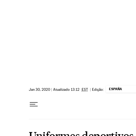
Pular para o conteúdo
ESPAÑA
Jan 30, 2020
|
Atualizado 13:12
EST
|
Edição:
Uniformes deportivos