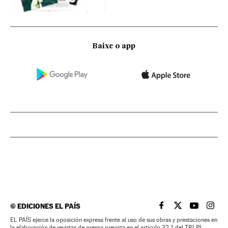
Baixe o app
©
EDICIONES EL PAÍS
EL PAÍS BRASIL EN
EL PAÍS BRASI
EL PAÍS B
EL PA
EL PAÍS ejerce la oposición expresa frente al uso de sus obras y prestaciones en
la elaboración de revistas de prensa prevista en el artículo 32.1 del TRLPI;