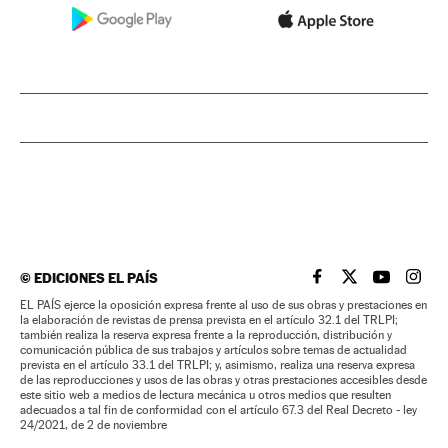
©
EDICIONES EL PAÍS
EL PAÍS BRASIL EN
EL PAÍS BRASI
EL PAÍS B
EL PA
EL PAÍS ejerce la oposición expresa frente al uso de sus obras y prestaciones en
la elaboración de revistas de prensa prevista en el artículo 32.1 del TRLPI;
también realiza la reserva expresa frente a la reproducción, distribución y
comunicación pública de sus trabajos y artículos sobre temas de actualidad
prevista en el artículo 33.1 del TRLPI; y, asimismo, realiza una reserva expresa
de las reproducciones y usos de las obras y otras prestaciones accesibles desde
este sitio web a medios de lectura mecánica u otros medios que resulten
adecuados a tal fin de conformidad con el artículo 67.3 del Real Decreto - ley
24/2021, de 2 de noviembre