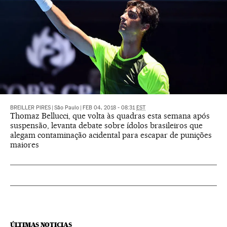
BREILLER PIRES
|
São Paulo
|
FEB 04, 2018 - 08:31
EST
Thomaz Bellucci, que volta às quadras esta semana após
suspensão, levanta debate sobre ídolos brasileiros que
alegam contaminação acidental para escapar de punições
maiores
ÚLTIMAS NOTICIAS