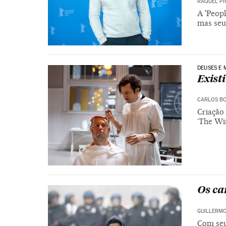
RAQUEL PI
A 'Peop
mas seu 
DEUSES E
Exist
CARLOS B
Criação
‘The Wi
Os ca
GUILLERMO
Com seu 