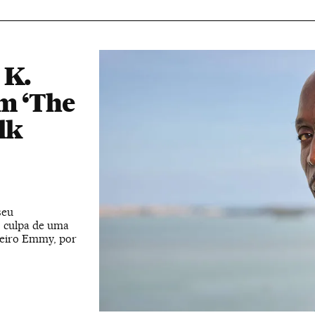
 K.
m ‘The
lk
seu
, culpa de uma
meiro Emmy, por