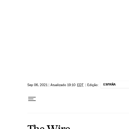
Pular para o conteúdo
ESPAÑA
Sep 06, 2021
|
Atualizado 19:10
EDT
|
Edição:
The Wire