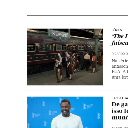
SÉRIES
‘The 
faísca
RICARDO D
Na séri
antisse
EUA. A 
uma leit
IDRIS ELBA
De ga
isso 
mun