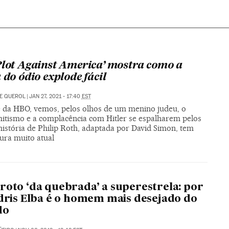
Plot Against America’ mostra como a
 do ódio explode fácil
E QUEROL
|
JAN 27, 2021 - 17:40
EST
e da HBO, vemos, pelos olhos de um menino judeu, o
mitismo e a complacência com Hitler se espalharem pelos
história de Philip Roth, adaptada por David Simon, tem
ura muito atual
roto ‘da quebrada’ a superestrela: por
Idris Elba é o homem mais desejado do
do