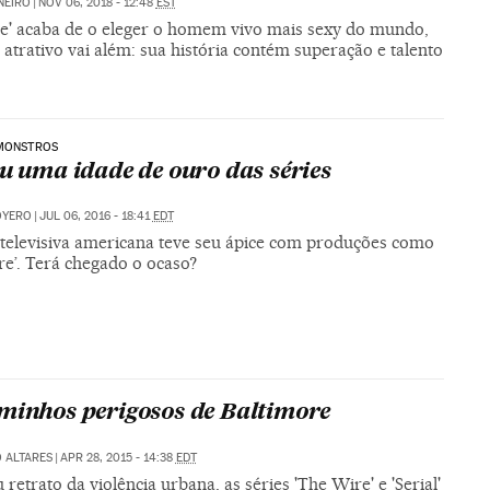
ÑEIRO
|
NOV 06, 2018 - 12:48
EST
le' acaba de o eleger o homem vivo mais sexy do mundo,
atrativo vai além: sua história contém superação e talento
 MONSTROS
iu uma idade de ouro das séries
OYERO
|
JUL 06, 2016 - 18:41
EDT
 televisiva americana teve seu ápice com produções como
re’. Terá chegado o ocaso?
minhos perigosos de Baltimore
 ALTARES
|
APR 28, 2015 - 14:38
EDT
retrato da violência urbana, as séries 'The Wire' e 'Serial'