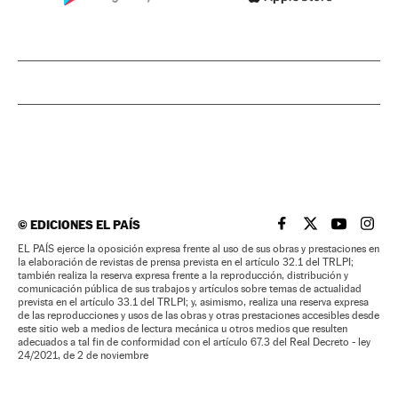
©
EDICIONES EL PAÍS
EL PAÍS BRASIL EN
EL PAÍS BRASI
EL PAÍS B
EL PA
EL PAÍS ejerce la oposición expresa frente al uso de sus obras y prestaciones en
la elaboración de revistas de prensa prevista en el artículo 32.1 del TRLPI;
también realiza la reserva expresa frente a la reproducción, distribución y
comunicación pública de sus trabajos y artículos sobre temas de actualidad
prevista en el artículo 33.1 del TRLPI; y, asimismo, realiza una reserva expresa
de las reproducciones y usos de las obras y otras prestaciones accesibles desde
este sitio web a medios de lectura mecánica u otros medios que resulten
adecuados a tal fin de conformidad con el artículo 67.3 del Real Decreto - ley
24/2021, de 2 de noviembre