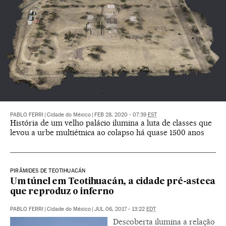
PABLO FERRI
|
Cidade do México
|
FEB 28, 2020 - 07:39
EST
História de um velho palácio ilumina a luta de classes que
levou a urbe multiétnica ao colapso há quase 1500 anos
PIRÂMIDES DE TEOTIHUACÁN
Um túnel em Teotihuacán, a cidade pré-asteca
que reproduz o inferno
PABLO FERRI
|
Cidade do México
|
JUL 06, 2017 - 13:22
EDT
Descoberta ilumina a relação