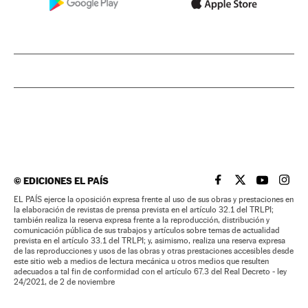
©
EDICIONES EL PAÍS
EL PAÍS BRASIL EN
EL PAÍS BRASI
EL PAÍS B
EL PA
EL PAÍS ejerce la oposición expresa frente al uso de sus obras y prestaciones en
la elaboración de revistas de prensa prevista en el artículo 32.1 del TRLPI;
también realiza la reserva expresa frente a la reproducción, distribución y
comunicación pública de sus trabajos y artículos sobre temas de actualidad
prevista en el artículo 33.1 del TRLPI; y, asimismo, realiza una reserva expresa
de las reproducciones y usos de las obras y otras prestaciones accesibles desde
este sitio web a medios de lectura mecánica u otros medios que resulten
adecuados a tal fin de conformidad con el artículo 67.3 del Real Decreto - ley
24/2021, de 2 de noviembre