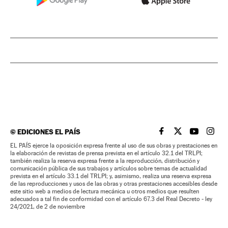
©
EDICIONES EL PAÍS
EL PAÍS BRASIL EN
EL PAÍS BRASI
EL PAÍS B
EL PA
EL PAÍS ejerce la oposición expresa frente al uso de sus obras y prestaciones en
la elaboración de revistas de prensa prevista en el artículo 32.1 del TRLPI;
también realiza la reserva expresa frente a la reproducción, distribución y
comunicación pública de sus trabajos y artículos sobre temas de actualidad
prevista en el artículo 33.1 del TRLPI; y, asimismo, realiza una reserva expresa
de las reproducciones y usos de las obras y otras prestaciones accesibles desde
este sitio web a medios de lectura mecánica u otros medios que resulten
adecuados a tal fin de conformidad con el artículo 67.3 del Real Decreto - ley
24/2021, de 2 de noviembre