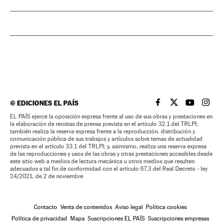
©
EDICIONES EL PAÍS
EL PAÍS BRASIL EN
EL PAÍS BRASI
EL PAÍS B
EL PA
EL PAÍS ejerce la oposición expresa frente al uso de sus obras y prestaciones en
la elaboración de revistas de prensa prevista en el artículo 32.1 del TRLPI;
también realiza la reserva expresa frente a la reproducción, distribución y
comunicación pública de sus trabajos y artículos sobre temas de actualidad
prevista en el artículo 33.1 del TRLPI; y, asimismo, realiza una reserva expresa
de las reproducciones y usos de las obras y otras prestaciones accesibles desde
este sitio web a medios de lectura mecánica u otros medios que resulten
adecuados a tal fin de conformidad con el artículo 67.3 del Real Decreto - ley
24/2021, de 2 de noviembre
Contacto
Venta de contenidos
Aviso legal
Política cookies
Política de privacidad
Mapa
Suscripciones EL PAÍS
Suscripciones empresas