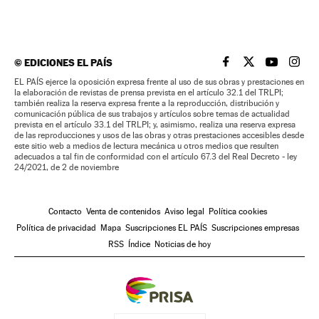
©
EDICIONES EL PAÍS
EL PAÍS BRASIL EN
EL PAÍS BRASI
EL PAÍS B
EL PA
EL PAÍS ejerce la oposición expresa frente al uso de sus obras y prestaciones en
la elaboración de revistas de prensa prevista en el artículo 32.1 del TRLPI;
también realiza la reserva expresa frente a la reproducción, distribución y
comunicación pública de sus trabajos y artículos sobre temas de actualidad
prevista en el artículo 33.1 del TRLPI; y, asimismo, realiza una reserva expresa
de las reproducciones y usos de las obras y otras prestaciones accesibles desde
este sitio web a medios de lectura mecánica u otros medios que resulten
adecuados a tal fin de conformidad con el artículo 67.3 del Real Decreto - ley
24/2021, de 2 de noviembre
Contacto
Venta de contenidos
Aviso legal
Política cookies
Política de privacidad
Mapa
Suscripciones EL PAÍS
Suscripciones empresas
RSS
Índice
Noticias de hoy