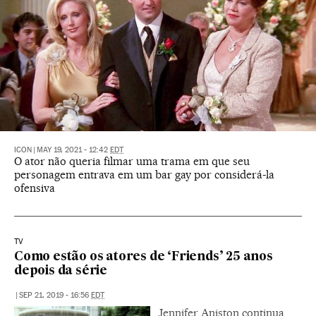
ICON
|
MAY 19, 2021 - 12:42
EDT
O ator não queria filmar uma trama em que seu
personagem entrava em um bar gay por considerá-la
ofensiva
TV
Como estão os atores de ‘Friends’ 25 anos
depois da série
|
SEP 21, 2019 - 16:56
EDT
Jennifer Aniston continua