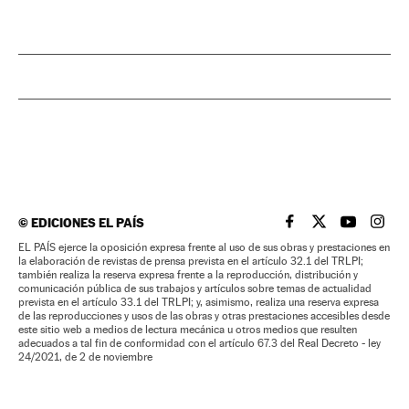
©
EDICIONES EL PAÍS
EL PAÍS BRASIL EN
EL PAÍS BRASI
EL PAÍS B
EL PA
EL PAÍS ejerce la oposición expresa frente al uso de sus obras y prestaciones en
la elaboración de revistas de prensa prevista en el artículo 32.1 del TRLPI;
también realiza la reserva expresa frente a la reproducción, distribución y
comunicación pública de sus trabajos y artículos sobre temas de actualidad
prevista en el artículo 33.1 del TRLPI; y, asimismo, realiza una reserva expresa
de las reproducciones y usos de las obras y otras prestaciones accesibles desde
este sitio web a medios de lectura mecánica u otros medios que resulten
adecuados a tal fin de conformidad con el artículo 67.3 del Real Decreto - ley
24/2021, de 2 de noviembre