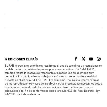
©
EDICIONES EL PAÍS
EL PAÍS BRASIL EN
EL PAÍS BRASI
EL PAÍS B
EL PA
EL PAÍS ejerce la oposición expresa frente al uso de sus obras y prestaciones en
la elaboración de revistas de prensa prevista en el artículo 32.1 del TRLPI;
también realiza la reserva expresa frente a la reproducción, distribución y
comunicación pública de sus trabajos y artículos sobre temas de actualidad
prevista en el artículo 33.1 del TRLPI; y, asimismo, realiza una reserva expresa
de las reproducciones y usos de las obras y otras prestaciones accesibles desde
este sitio web a medios de lectura mecánica u otros medios que resulten
adecuados a tal fin de conformidad con el artículo 67.3 del Real Decreto - ley
24/2021, de 2 de noviembre