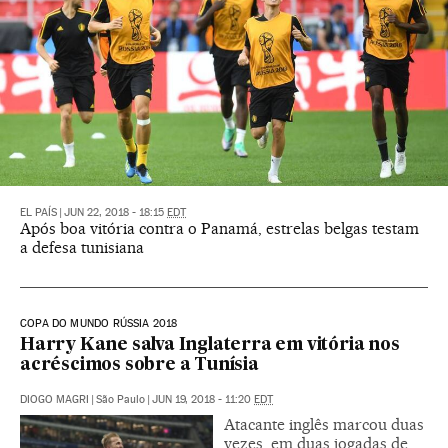
EL PAÍS
|
JUN 22, 2018 - 18:15
EDT
Após boa vitória contra o Panamá, estrelas belgas testam
a defesa tunisiana
COPA DO MUNDO RÚSSIA 2018
Harry Kane salva Inglaterra em vitória nos
acréscimos sobre a Tunísia
DIOGO MAGRI
|
São Paulo
|
JUN 19, 2018 - 11:20
EDT
Atacante inglês marcou duas
vezes, em duas jogadas de