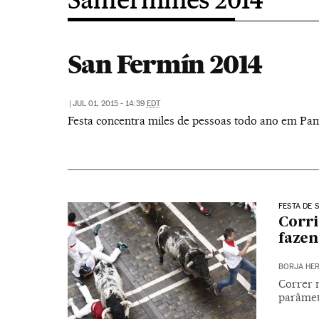
San Fermín 2014
|
JUL 01, 2015 - 14:39
EDT
Festa concentra miles de pessoas todo ano em Pa
FESTA DE 
Corri
fazen
BORJA HE
Correr n
parâmet