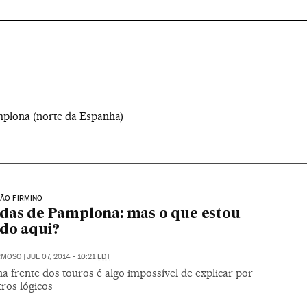
mplona (norte da Espanha)
SÃO FIRMINO
das de Pamplona: mas o que estou
do aqui?
RMOSO
|
JUL 07, 2014 - 10:21
EDT
a frente dos touros é algo impossível de explicar por
ros lógicos