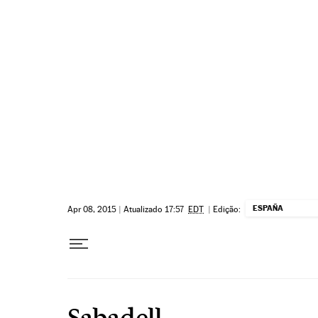
Pular para o conteúdo
ESPAÑA
Apr 08, 2015
|
Atualizado 17:57
EDT
|
Edição:
Sabadell