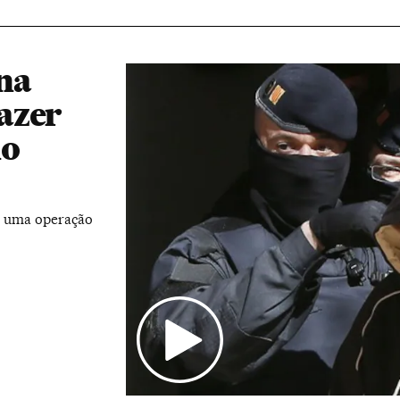
 na
azer
no
em uma operação