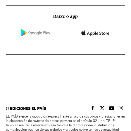
Baixe o app
©
EDICIONES EL PAÍS
EL PAÍS BRASIL EN
EL PAÍS BRASI
EL PAÍS B
EL PA
EL PAÍS ejerce la oposición expresa frente al uso de sus obras y prestaciones en
la elaboración de revistas de prensa prevista en el artículo 32.1 del TRLPI;
también realiza la reserva expresa frente a la reproducción, distribución y
comunicación pública de sus trabajos y artículos sobre temas de actualidad