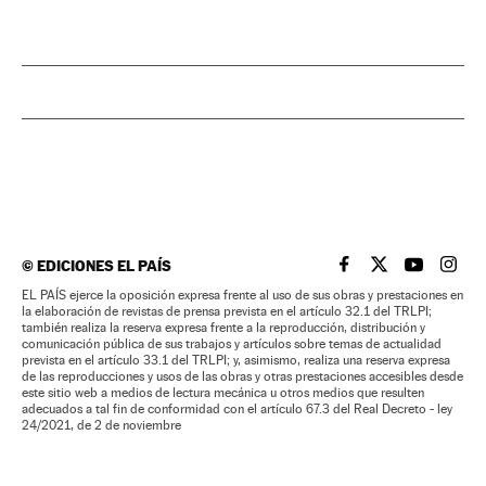
©
EDICIONES EL PAÍS
EL PAÍS BRASIL EN
EL PAÍS BRASI
EL PAÍS B
EL PA
EL PAÍS ejerce la oposición expresa frente al uso de sus obras y prestaciones en
la elaboración de revistas de prensa prevista en el artículo 32.1 del TRLPI;
también realiza la reserva expresa frente a la reproducción, distribución y
comunicación pública de sus trabajos y artículos sobre temas de actualidad
prevista en el artículo 33.1 del TRLPI; y, asimismo, realiza una reserva expresa
de las reproducciones y usos de las obras y otras prestaciones accesibles desde
este sitio web a medios de lectura mecánica u otros medios que resulten
adecuados a tal fin de conformidad con el artículo 67.3 del Real Decreto - ley
24/2021, de 2 de noviembre