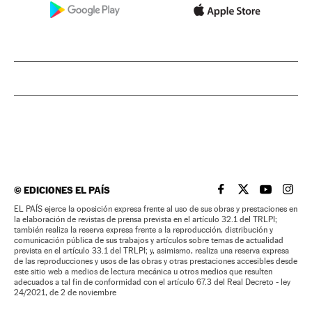
©
EDICIONES EL PAÍS
EL PAÍS BRASIL EN
EL PAÍS BRASI
EL PAÍS B
EL PA
EL PAÍS ejerce la oposición expresa frente al uso de sus obras y prestaciones en
la elaboración de revistas de prensa prevista en el artículo 32.1 del TRLPI;
también realiza la reserva expresa frente a la reproducción, distribución y
comunicación pública de sus trabajos y artículos sobre temas de actualidad
prevista en el artículo 33.1 del TRLPI; y, asimismo, realiza una reserva expresa
de las reproducciones y usos de las obras y otras prestaciones accesibles desde
este sitio web a medios de lectura mecánica u otros medios que resulten
adecuados a tal fin de conformidad con el artículo 67.3 del Real Decreto - ley
24/2021, de 2 de noviembre