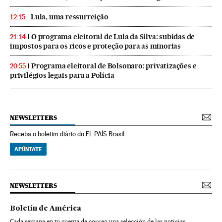
Lula, uma ressurreição
12:15
O programa eleitoral de Lula da Silva: subidas de
21:14
impostos para os ricos e proteção para as minorias
Programa eleitoral de Bolsonaro: privatizações e
20:55
privilégios legais para a Polícia
NEWSLETTERS
Receba o boletim diário do EL PAÍS Brasil
APÚNTATE
NEWSLETTERS
Boletín de América
Cada semana en tu cuenta de correo una selección de las noticias,