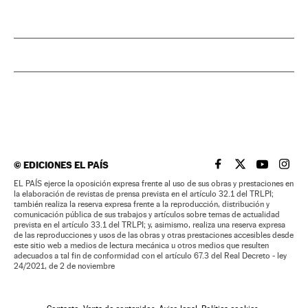
©
EDICIONES EL PAÍS
EL PAÍS BRASIL EN
EL PAÍS BRASI
EL PAÍS B
EL PA
EL PAÍS ejerce la oposición expresa frente al uso de sus obras y prestaciones en
la elaboración de revistas de prensa prevista en el artículo 32.1 del TRLPI;
también realiza la reserva expresa frente a la reproducción, distribución y
comunicación pública de sus trabajos y artículos sobre temas de actualidad
prevista en el artículo 33.1 del TRLPI; y, asimismo, realiza una reserva expresa
de las reproducciones y usos de las obras y otras prestaciones accesibles desde
este sitio web a medios de lectura mecánica u otros medios que resulten
adecuados a tal fin de conformidad con el artículo 67.3 del Real Decreto - ley
24/2021, de 2 de noviembre