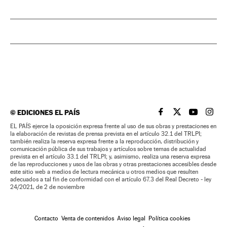
©
EDICIONES EL PAÍS
EL PAÍS BRASIL EN
EL PAÍS BRASI
EL PAÍS B
EL PA
EL PAÍS ejerce la oposición expresa frente al uso de sus obras y prestaciones en
la elaboración de revistas de prensa prevista en el artículo 32.1 del TRLPI;
también realiza la reserva expresa frente a la reproducción, distribución y
comunicación pública de sus trabajos y artículos sobre temas de actualidad
prevista en el artículo 33.1 del TRLPI; y, asimismo, realiza una reserva expresa
de las reproducciones y usos de las obras y otras prestaciones accesibles desde
este sitio web a medios de lectura mecánica u otros medios que resulten
adecuados a tal fin de conformidad con el artículo 67.3 del Real Decreto - ley
24/2021, de 2 de noviembre
Contacto
Venta de contenidos
Aviso legal
Política cookies