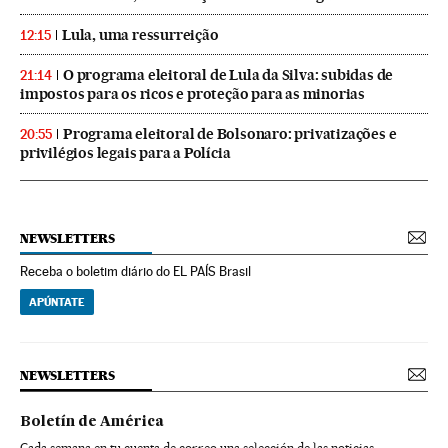
Lula, uma ressurreição
12:15
O programa eleitoral de Lula da Silva: subidas de
21:14
impostos para os ricos e proteção para as minorias
Programa eleitoral de Bolsonaro: privatizações e
20:55
privilégios legais para a Polícia
NEWSLETTERS
Receba o boletim diário do EL PAÍS Brasil
APÚNTATE
NEWSLETTERS
Boletín de América
Cada semana en tu cuenta de correo una selección de las noticias,