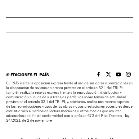
©
EDICIONES EL PAÍS
EL PAÍS BRASIL EN
EL PAÍS BRASI
EL PAÍS B
EL PA
EL PAÍS ejerce la oposición expresa frente al uso de sus obras y prestaciones en
la elaboración de revistas de prensa prevista en el artículo 32.1 del TRLPI;
también realiza la reserva expresa frente a la reproducción, distribución y
comunicación pública de sus trabajos y artículos sobre temas de actualidad
prevista en el artículo 33.1 del TRLPI; y, asimismo, realiza una reserva expresa
de las reproducciones y usos de las obras y otras prestaciones accesibles desde
este sitio web a medios de lectura mecánica u otros medios que resulten
adecuados a tal fin de conformidad con el artículo 67.3 del Real Decreto - ley
24/2021, de 2 de noviembre