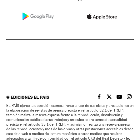
©
EDICIONES EL PAÍS
EL PAÍS BRASIL EN
EL PAÍS BRASI
EL PAÍS B
EL PA
EL PAÍS ejerce la oposición expresa frente al uso de sus obras y prestaciones en
la elaboración de revistas de prensa prevista en el artículo 32.1 del TRLPI;
también realiza la reserva expresa frente a la reproducción, distribución y
comunicación pública de sus trabajos y artículos sobre temas de actualidad
prevista en el artículo 33.1 del TRLPI; y, asimismo, realiza una reserva expresa
de las reproducciones y usos de las obras y otras prestaciones accesibles desde
este sitio web a medios de lectura mecánica u otros medios que resulten
adecuados a tal fin de conformidad con el artículo 67.3 del Real Decreto - ley