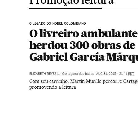
O LEGADO DO NOBEL COLOMBIANO
O livreiro ambulante
herdou 300 obras de
Gabriel García Márq
ELIZABETH REYES L.
|
Cartagena das Índias
|
AUG 31, 2015 - 21:41
EDT
Com seu carrinho, Martín Murillo percorre Cartag
promovendo a leitura