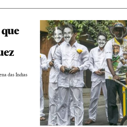
 que
uez
ena das Índias