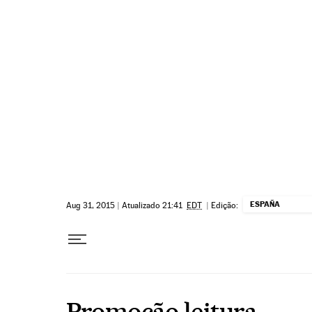
Pular para o conteúdo
ESPAÑA
Aug 31, 2015
|
Atualizado 21:41
EDT
|
Edição:
Promoção leitura