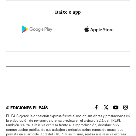
Baixe o app
©
EDICIONES EL PAÍS
EL PAÍS BRASIL EN
EL PAÍS BRASI
EL PAÍS B
EL PA
EL PAÍS ejerce la oposición expresa frente al uso de sus obras y prestaciones en
la elaboración de revistas de prensa prevista en el artículo 32.1 del TRLPI;
también realiza la reserva expresa frente a la reproducción, distribución y
comunicación pública de sus trabajos y artículos sobre temas de actualidad
prevista en el artículo 33.1 del TRLPI; y, asimismo, realiza una reserva expresa