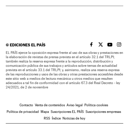
©
EDICIONES EL PAÍS
EL PAÍS BRASIL EN
EL PAÍS BRASI
EL PAÍS B
EL PA
EL PAÍS ejerce la oposición expresa frente al uso de sus obras y prestaciones en
la elaboración de revistas de prensa prevista en el artículo 32.1 del TRLPI;
también realiza la reserva expresa frente a la reproducción, distribución y
comunicación pública de sus trabajos y artículos sobre temas de actualidad
prevista en el artículo 33.1 del TRLPI; y, asimismo, realiza una reserva expresa
de las reproducciones y usos de las obras y otras prestaciones accesibles desde
este sitio web a medios de lectura mecánica u otros medios que resulten
adecuados a tal fin de conformidad con el artículo 67.3 del Real Decreto - ley
24/2021, de 2 de noviembre
Contacto
Venta de contenidos
Aviso legal
Política cookies
Política de privacidad
Mapa
Suscripciones EL PAÍS
Suscripciones empresas
RSS
Índice
Noticias de hoy