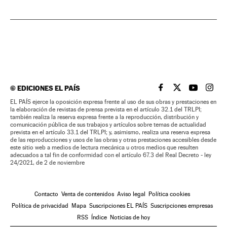
©
EDICIONES EL PAÍS
EL PAÍS BRASIL EN
EL PAÍS BRASI
EL PAÍS B
EL PA
EL PAÍS ejerce la oposición expresa frente al uso de sus obras y prestaciones en
la elaboración de revistas de prensa prevista en el artículo 32.1 del TRLPI;
también realiza la reserva expresa frente a la reproducción, distribución y
comunicación pública de sus trabajos y artículos sobre temas de actualidad
prevista en el artículo 33.1 del TRLPI; y, asimismo, realiza una reserva expresa
de las reproducciones y usos de las obras y otras prestaciones accesibles desde
este sitio web a medios de lectura mecánica u otros medios que resulten
adecuados a tal fin de conformidad con el artículo 67.3 del Real Decreto - ley
24/2021, de 2 de noviembre
Contacto
Venta de contenidos
Aviso legal
Política cookies
Política de privacidad
Mapa
Suscripciones EL PAÍS
Suscripciones empresas
RSS
Índice
Noticias de hoy