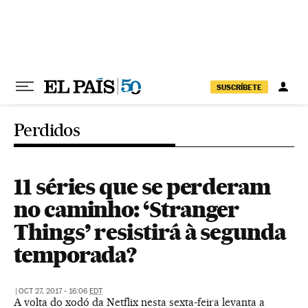
Pular para o conteúdo
SUSCRÍBETE
Perdidos
11 séries que se perderam
no caminho: ‘Stranger
Things’ resistirá à segunda
temporada?
|
OCT 27, 2017 - 16:06
EDT
A volta do xodó da Netflix nesta sexta-feira levanta a