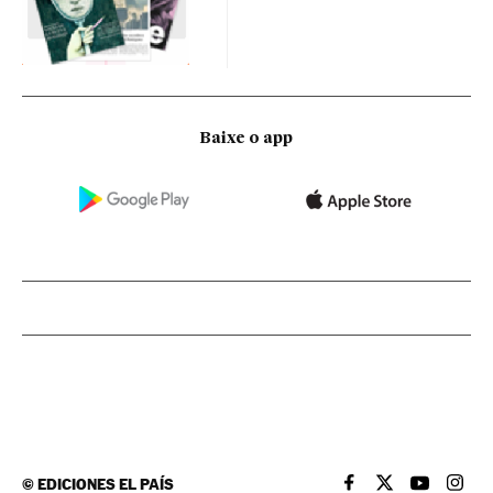
Baixe o app
©
EDICIONES EL PAÍS
EL PAÍS BRASIL EN
EL PAÍS BRASI
EL PAÍS B
EL PA