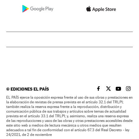
©
EDICIONES EL PAÍS
EL PAÍS BRASIL EN
EL PAÍS BRASI
EL PAÍS B
EL PA
EL PAÍS ejerce la oposición expresa frente al uso de sus obras y prestaciones en
la elaboración de revistas de prensa prevista en el artículo 32.1 del TRLPI;
también realiza la reserva expresa frente a la reproducción, distribución y
comunicación pública de sus trabajos y artículos sobre temas de actualidad
prevista en el artículo 33.1 del TRLPI; y, asimismo, realiza una reserva expresa
de las reproducciones y usos de las obras y otras prestaciones accesibles desde
este sitio web a medios de lectura mecánica u otros medios que resulten
adecuados a tal fin de conformidad con el artículo 67.3 del Real Decreto - ley
24/2021, de 2 de noviembre