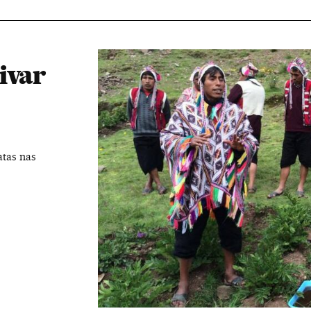
ivar
atas nas