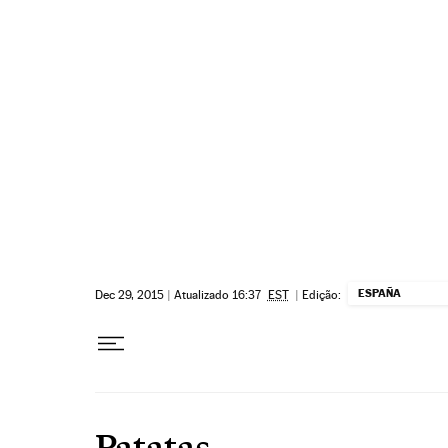
Pular para o conteúdo
ESPAÑA
Dec 29, 2015
|
Atualizado 16:37
EST
|
Edição:
Patatas