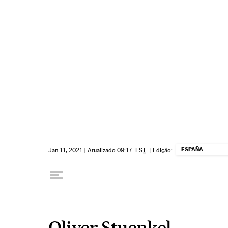
Pular para o conteúdo
ESPAÑA
Jan 11, 2021
|
Atualizado 09:17
EST
|
Edição:
Oliver Stuenkel