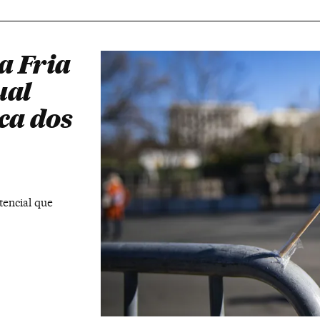
a Fria
ual
ca dos
tencial que