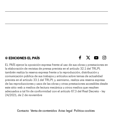
©
EDICIONES EL PAÍS
EL PAÍS BRASIL EN
EL PAÍS BRASI
EL PAÍS B
EL PA
EL PAÍS ejerce la oposición expresa frente al uso de sus obras y prestaciones en
la elaboración de revistas de prensa prevista en el artículo 32.1 del TRLPI;
también realiza la reserva expresa frente a la reproducción, distribución y
comunicación pública de sus trabajos y artículos sobre temas de actualidad
prevista en el artículo 33.1 del TRLPI; y, asimismo, realiza una reserva expresa
de las reproducciones y usos de las obras y otras prestaciones accesibles desde
este sitio web a medios de lectura mecánica u otros medios que resulten
adecuados a tal fin de conformidad con el artículo 67.3 del Real Decreto - ley
24/2021, de 2 de noviembre
Contacto
Venta de contenidos
Aviso legal
Política cookies