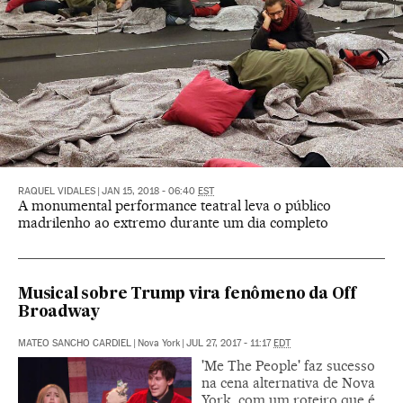
RAQUEL VIDALES
|
JAN 15, 2018 - 06:40
EST
A monumental performance teatral leva o público
madrilenho ao extremo durante um dia completo
Musical sobre Trump vira fenômeno da Off
Broadway
MATEO SANCHO CARDIEL
|
Nova York
|
JUL 27, 2017 - 11:17
EDT
'Me The People' faz sucesso
na cena alternativa de Nova
York, com um roteiro que é