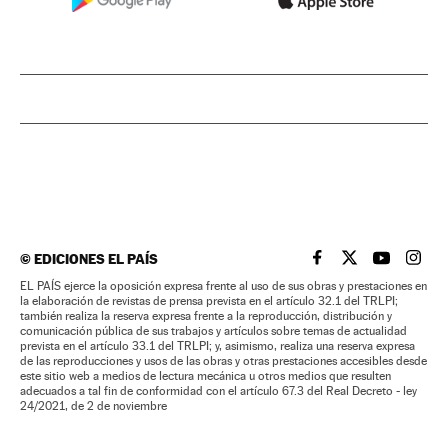
©
EDICIONES EL PAÍS
EL PAÍS BRASIL EN
EL PAÍS BRASI
EL PAÍS B
EL PA
EL PAÍS ejerce la oposición expresa frente al uso de sus obras y prestaciones en
la elaboración de revistas de prensa prevista en el artículo 32.1 del TRLPI;
también realiza la reserva expresa frente a la reproducción, distribución y
comunicación pública de sus trabajos y artículos sobre temas de actualidad
prevista en el artículo 33.1 del TRLPI; y, asimismo, realiza una reserva expresa
de las reproducciones y usos de las obras y otras prestaciones accesibles desde
este sitio web a medios de lectura mecánica u otros medios que resulten
adecuados a tal fin de conformidad con el artículo 67.3 del Real Decreto - ley
24/2021, de 2 de noviembre