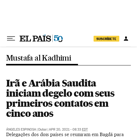
Pular para o conteúdo
SUSCRÍBETE
Mustafa al Kadhimi
Irã e Arábia Saudita
iniciam degelo com seus
primeiros contatos em
cinco anos
ÁNGELES ESPINOSA
|
Dubai
|
APR 20, 2021 - 08:33
EDT
Delegações dos dois países se reuniram em Bagdá para