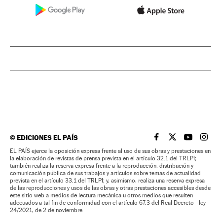
©
EDICIONES EL PAÍS
EL PAÍS BRASIL EN
EL PAÍS BRASI
EL PAÍS B
EL PA
EL PAÍS ejerce la oposición expresa frente al uso de sus obras y prestaciones en
la elaboración de revistas de prensa prevista en el artículo 32.1 del TRLPI;
también realiza la reserva expresa frente a la reproducción, distribución y
comunicación pública de sus trabajos y artículos sobre temas de actualidad
prevista en el artículo 33.1 del TRLPI; y, asimismo, realiza una reserva expresa
de las reproducciones y usos de las obras y otras prestaciones accesibles desde
este sitio web a medios de lectura mecánica u otros medios que resulten
adecuados a tal fin de conformidad con el artículo 67.3 del Real Decreto - ley
24/2021, de 2 de noviembre