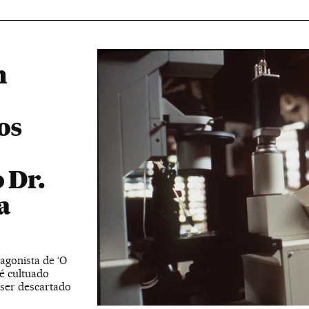
m
os
 Dr.
a
agonista de ‘O
é cultuado
ser descartado