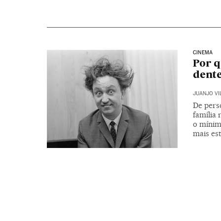
CINEMA
Por q
dente
JUANJO VI
De pers
família 
o mínim
mais est