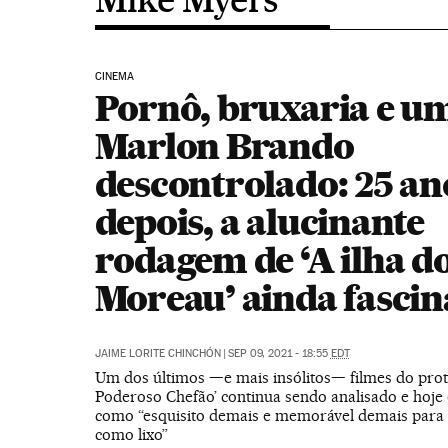
CINEMA
Pornô, bruxaria e u
Marlon Brando
descontrolado: 25 an
depois, a alucinante
rodagem de ‘A ilha do
Moreau’ ainda fascin
JAIME LORITE CHINCHÓN
|
SEP 09, 2021 - 18:55
EDT
Um dos últimos —e mais insólitos— filmes do prot
Poderoso Chefão’ continua sendo analisado e hoje 
como “esquisito demais e memorável demais para 
como lixo”