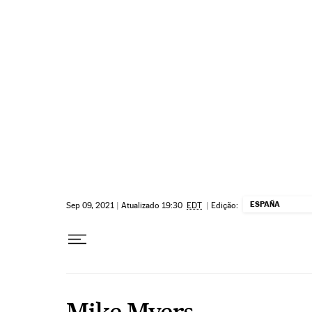
Pular para o conteúdo
ESPAÑA
Sep 09, 2021
|
Atualizado 19:30
EDT
|
Edição:
Mike Myers