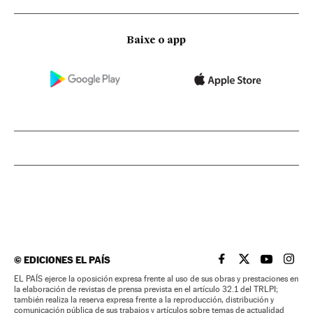
Baixe o app
©
EDICIONES EL PAÍS
EL PAÍS BRASIL EN
EL PAÍS BRASI
EL PAÍS B
EL PA
EL PAÍS ejerce la oposición expresa frente al uso de sus obras y prestaciones en
la elaboración de revistas de prensa prevista en el artículo 32.1 del TRLPI;
también realiza la reserva expresa frente a la reproducción, distribución y
comunicación pública de sus trabajos y artículos sobre temas de actualidad