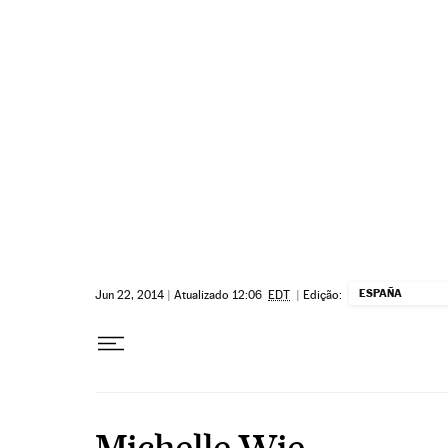
Pular para o conteúdo
ESPAÑA
Jun 22, 2014
|
Atualizado 12:06
EDT
|
Edição:
Michelle Wie