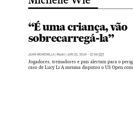
“É uma criança, vão
sobrecarregá-la”
JUAN MORENILLA
|
Madri
|
JUN 22, 2014 - 12:06
EDT
Jogadores, treinadores e pais alertam para o peri
caso de Lucy Li A menina disputou o US Open com