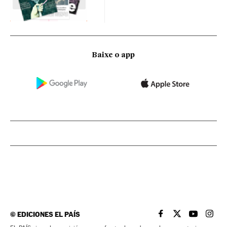
Baixe o app
©
EDICIONES EL PAÍS
EL PAÍS BRASIL EN
EL PAÍS BRASI
EL PAÍS B
EL PA