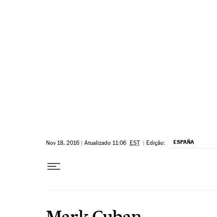
Pular para o conteúdo
ESPAÑA
Nov 18, 2016
|
Atualizado 11:06
EST
|
Edição:
Mark Cuban