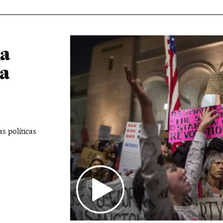
ia
 a
 políticas