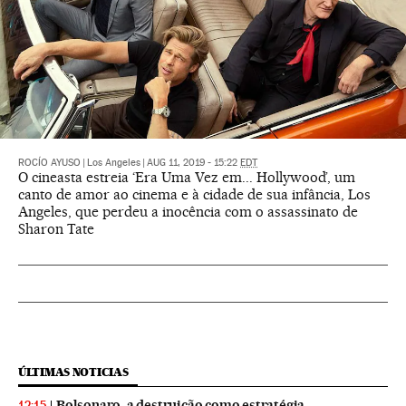
ROCÍO AYUSO
|
Los Angeles
|
AUG 11, 2019 - 15:22
EDT
O cineasta estreia ‘Era Uma Vez em... Hollywood’, um
canto de amor ao cinema e à cidade de sua infância, Los
Angeles, que perdeu a inocência com o assassinato de
Sharon Tate
ÚLTIMAS NOTICIAS
Bolsonaro, a destruição como estratégia
12:15