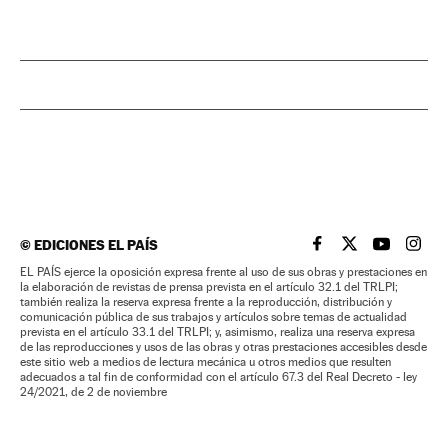
©
EDICIONES EL PAÍS
EL PAÍS BRASIL EN
EL PAÍS BRASI
EL PAÍS B
EL PA
EL PAÍS ejerce la oposición expresa frente al uso de sus obras y prestaciones en
la elaboración de revistas de prensa prevista en el artículo 32.1 del TRLPI;
también realiza la reserva expresa frente a la reproducción, distribución y
comunicación pública de sus trabajos y artículos sobre temas de actualidad
prevista en el artículo 33.1 del TRLPI; y, asimismo, realiza una reserva expresa
de las reproducciones y usos de las obras y otras prestaciones accesibles desde
este sitio web a medios de lectura mecánica u otros medios que resulten
adecuados a tal fin de conformidad con el artículo 67.3 del Real Decreto - ley
24/2021, de 2 de noviembre