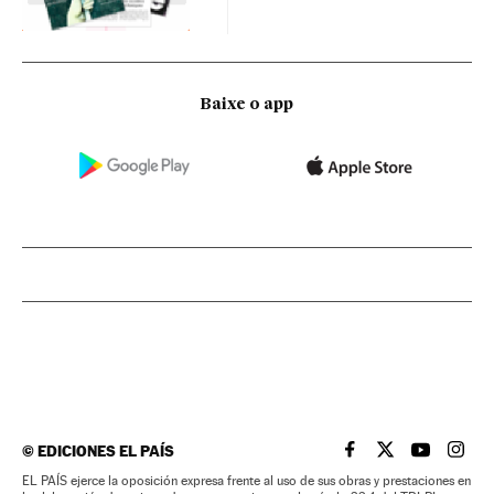
Baixe o app
©
EDICIONES EL PAÍS
EL PAÍS BRASIL EN
EL PAÍS BRASI
EL PAÍS B
EL PA
EL PAÍS ejerce la oposición expresa frente al uso de sus obras y prestaciones en