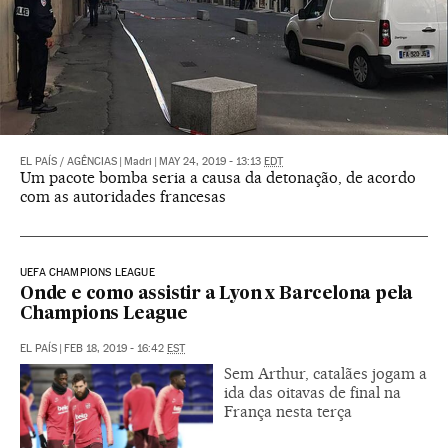
EL PAÍS
/
AGÊNCIAS
|
Madri
|
MAY 24, 2019 - 13:13
EDT
Um pacote bomba seria a causa da detonação, de acordo
com as autoridades francesas
UEFA CHAMPIONS LEAGUE
Onde e como assistir a Lyon x Barcelona pela
Champions League
EL PAÍS
|
FEB 18, 2019 - 16:42
EST
Sem Arthur, catalães jogam a
ida das oitavas de final na
França nesta terça