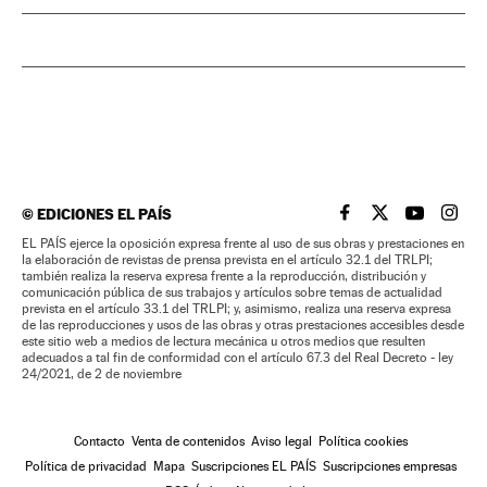
©
EDICIONES EL PAÍS
EL PAÍS BRASIL EN
EL PAÍS BRASI
EL PAÍS B
EL PA
EL PAÍS ejerce la oposición expresa frente al uso de sus obras y prestaciones en
la elaboración de revistas de prensa prevista en el artículo 32.1 del TRLPI;
también realiza la reserva expresa frente a la reproducción, distribución y
comunicación pública de sus trabajos y artículos sobre temas de actualidad
prevista en el artículo 33.1 del TRLPI; y, asimismo, realiza una reserva expresa
de las reproducciones y usos de las obras y otras prestaciones accesibles desde
este sitio web a medios de lectura mecánica u otros medios que resulten
adecuados a tal fin de conformidad con el artículo 67.3 del Real Decreto - ley
24/2021, de 2 de noviembre
Contacto
Venta de contenidos
Aviso legal
Política cookies
Política de privacidad
Mapa
Suscripciones EL PAÍS
Suscripciones empresas