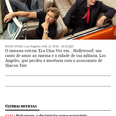
ROCÍO AYUSO
|
Los Angeles
|
AUG 11, 2019 - 15:22
EDT
O cineasta estreia ‘Era Uma Vez em... Hollywood’, um
canto de amor ao cinema e à cidade de sua infância, Los
Angeles, que perdeu a inocência com o assassinato de
Sharon Tate
ÚLTIMAS NOTICIAS
Bolsonaro, a destruição como estratégia
12:15