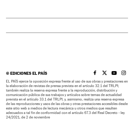
©
EDICIONES EL PAÍS
EL PAÍS BRASIL EN
EL PAÍS BRASI
EL PAÍS B
EL PA
EL PAÍS ejerce la oposición expresa frente al uso de sus obras y prestaciones en
la elaboración de revistas de prensa prevista en el artículo 32.1 del TRLPI;
también realiza la reserva expresa frente a la reproducción, distribución y
comunicación pública de sus trabajos y artículos sobre temas de actualidad
prevista en el artículo 33.1 del TRLPI; y, asimismo, realiza una reserva expresa
de las reproducciones y usos de las obras y otras prestaciones accesibles desde
este sitio web a medios de lectura mecánica u otros medios que resulten
adecuados a tal fin de conformidad con el artículo 67.3 del Real Decreto - ley
24/2021, de 2 de noviembre