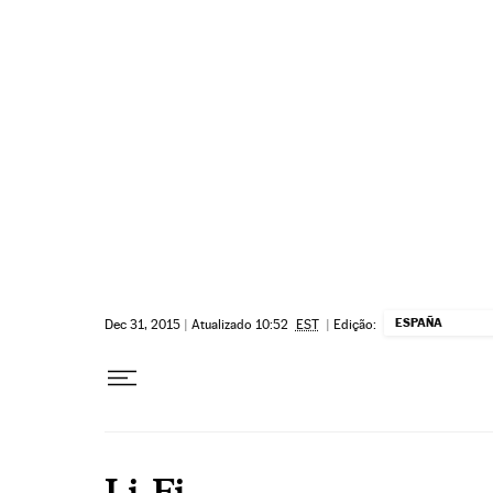
Pular para o conteúdo
ESPAÑA
Dec 31, 2015
|
Atualizado 10:52
EST
|
Edição:
Li-Fi