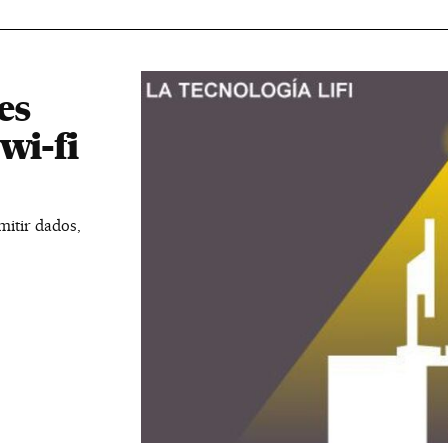
es
wi-fi
smitir dados,